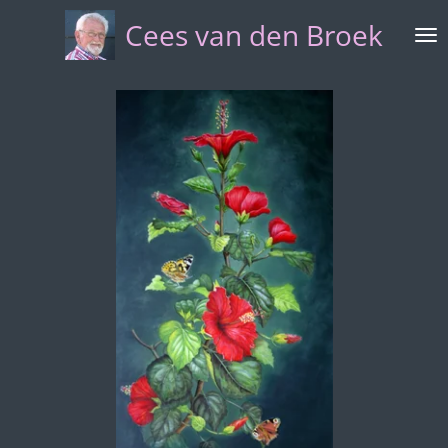
Ga
Cees van den Broek
direct
naar
de
hoofdinhoud